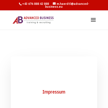
+43 676 888 42 888
m.haerdtl@advanced-
business.eu
Impressum