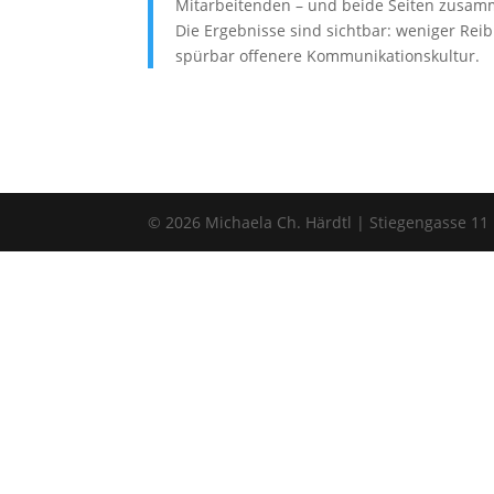
Mitarbeitenden – und beide Seiten zusam
Die Ergebnisse sind sichtbar: weniger Rei
spürbar offenere Kommunikationskultur.
© 2026 Michaela Ch. Härdtl | Stiegengasse 11