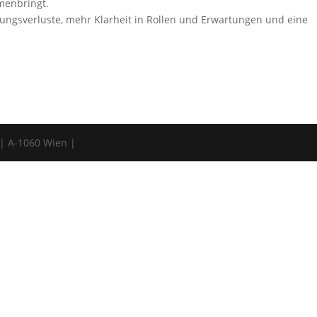
menbringt.
bungsverluste, mehr Klarheit in Rollen und Erwartungen und eine
 | A-1060 Wien |