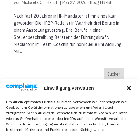
von
Michaela Ch. Härdtl
|
Mai 27, 2026
|
Blog HR-BP
Nach fast 20 Jahren in HR-Mandaten ist mir eines klar
geworden: Die HRBP-Rolle ist in Wahrheit drei Berufe in
einem Anstellungsvertrag. Drei Berufe in einer
Stellenbeschreibung Beraterin der Führungskraft.
Mediatorin im Team. Coachin für individuelle Entwicklung.
Mit...
Suchen
Einwilligung verwalten
Recent Posts
Um dir ein optimales Erlebnis zu bieten, verwenden wir Technologien wie
Die eine Frage, die in jedem zweiten HR-Gespräch wirkt
Cookies, um Geräteinformationen zu speichern und/oder darauf
zuzugreifen. Wenn du diesen Technologien zustimmst, können wir Daten
Wenn das Team-Problem die Führungskraft ist
wie das Surfverhalten oder eindeutige IDs auf dieser Website verarbeiten.
Die HR-BP-Rolle: Drei Berufe in einem Anstellungsvertrag
Wenn du deine Einwillligung nicht erteilst oder zurückziehst, können
bestimmte Merkmale und Funktionen beeinträchtigt werden.